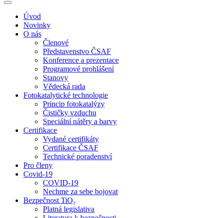
Úvod
Novinky
O nás
Členové
Představenstvo ČSAF
Konference a prezentace
Programové prohlášení
Stanovy
Vědecká rada
Fotokatalytické technologie
Princip fotokatalýzy
Čističky vzduchu
Speciální nátěry a barvy
Certifikace
Vydané certifikáty
Certifikace ČSAF
Technické poradenství
Pro členy
Covid-19
COVID-19
Nechme za sebe bojovat
Bezpečnost TiO₂
Platná legislativa
Literatura k bezpečnosti