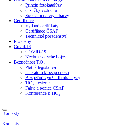
Princip fotokatalýzy
Čističky vzduchu
Speciální nátěry a barvy
Certifikace
Vydané certifikáty
Certifikace ČSAF
Technické poradenství
Pro členy
Covid-19
COVID-19
Nechme za sebe bojovat
Bezpečnost TiO₂
Platná legislativa
Literatura k bezpečnosti
Bezpečné využití fotokatalýzy
TiO₂ hysterie
Fakta a pozice ČSAF
Konference k TiO₂
Kontakty
Kontakty