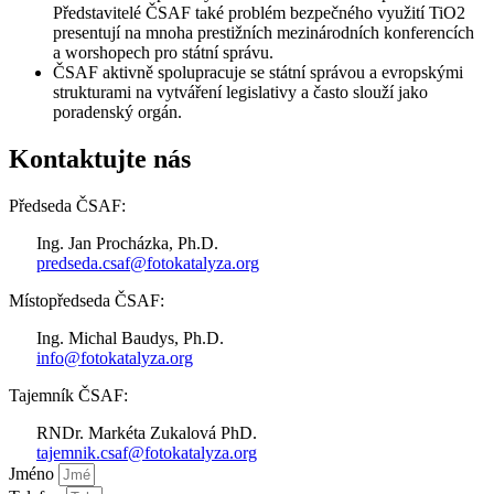
Představitelé ČSAF také problém bezpečného využití TiO2
presentují na mnoha prestižních mezinárodních konferencích
a worshopech pro státní správu.
ČSAF aktivně spolupracuje se státní správou a evropskými
strukturami na vytváření legislativy a často slouží jako
poradenský orgán.
Kontaktujte nás
Předseda ČSAF:
Ing. Jan Procházka, Ph.D.
predseda.csaf@fotokatalyza.org
Místopředseda ČSAF:
Ing. Michal Baudys, Ph.D.
info@fotokatalyza.org
Tajemník ČSAF:
RNDr. Markéta Zukalová PhD.
tajemnik.csaf@fotokatalyza.org
Jméno