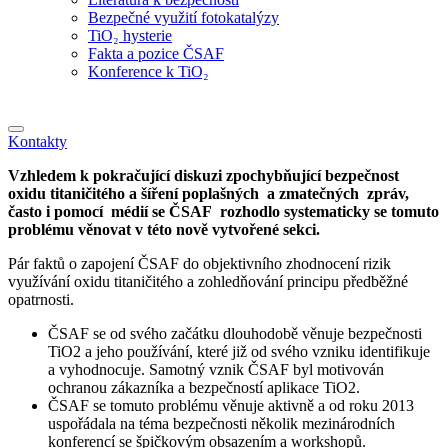
Bezpečné využití fotokatalýzy
TiO₂ hysterie
Fakta a pozice ČSAF
Konference k TiO₂
Kontakty
Vzhledem k pokračující diskuzi zpochybňující bezpečnost
oxidu titaničitého a šíření poplašných a zmatečných zpráv,
často i pomocí médií se ČSAF rozhodlo systematicky se tomuto
problému věnovat v této nově vytvořené sekci.
Pár faktů o zapojení ČSAF do objektivního zhodnocení rizik
využívání oxidu titaničitého a zohledňování principu předběžné
opatrnosti.
ČSAF se od svého začátku dlouhodobě věnuje bezpečnosti
TiO2 a jeho používání, které již od svého vzniku identifikuje
a vyhodnocuje. Samotný vznik ČSAF byl motivován
ochranou zákazníka a bezpečností aplikace TiO2.
ČSAF se tomuto problému věnuje aktivně a od roku 2013
uspořádala na téma bezpečnosti několik mezinárodních
konferencí se špičkovým obsazením a workshopů.