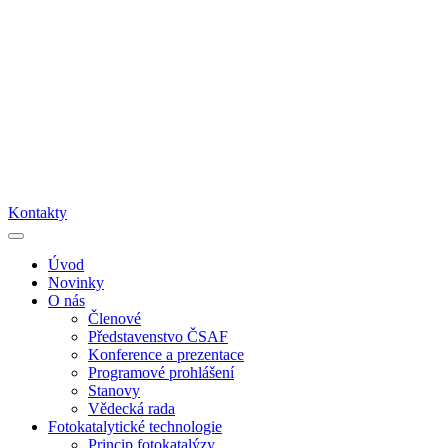
Kontakty
Úvod
Novinky
O nás
Členové
Představenstvo ČSAF
Konference a prezentace
Programové prohlášení
Stanovy
Vědecká rada
Fotokatalytické technologie
Princip fotokatalýzy