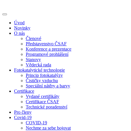
Úvod
Novinky
O nás
Členové
Představenstvo ČSAF
Konference a prezentace
Programové prohlášení
Stanovy
Vědecká rada
Fotokatalytické technologie
Princip fotokatalýzy
Čističky vzduchu
Speciální nátěry a barvy
Certifikace
Vydané certifikáty
Certifikace ČSAF
Technické poradenství
Pro členy
Covid-19
COVID-19
Nechme za sebe bojovat