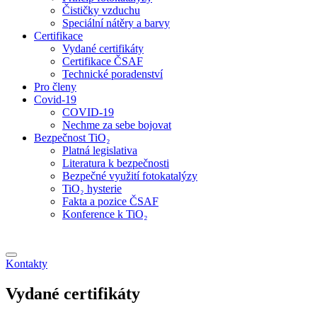
Čističky vzduchu
Speciální nátěry a barvy
Certifikace
Vydané certifikáty
Certifikace ČSAF
Technické poradenství
Pro členy
Covid-19
COVID-19
Nechme za sebe bojovat
Bezpečnost TiO₂
Platná legislativa
Literatura k bezpečnosti
Bezpečné využití fotokatalýzy
TiO₂ hysterie
Fakta a pozice ČSAF
Konference k TiO₂
Kontakty
Vydané certifikáty