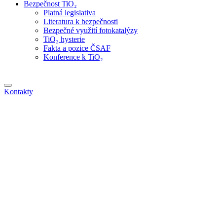
Bezpečnost TiO₂
Platná legislativa
Literatura k bezpečnosti
Bezpečné využití fotokatalýzy
TiO₂ hysterie
Fakta a pozice ČSAF
Konference k TiO₂
Kontakty