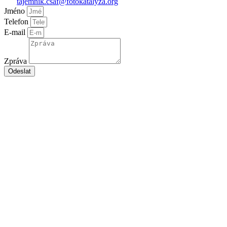
tajemnik.csaf@fotokatalyza.org
Jméno
Telefon
E-mail
Zpráva
Odeslat