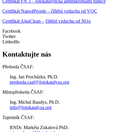
Certifikát FN 3 – fotokatalytická antimikrobiální funkce
Certifikát Nano4People – čištění vzduchu od VOC
Certifikát AlgaClean
–
čištění vzduchu od NOx
Facebook
Twitter
LinkedIn
Kontaktujte nás
Předseda ČSAF:
Ing. Jan Procházka, Ph.D.
predseda.csaf@fotokatalyza.org
Místopředseda ČSAF:
Ing. Michal Baudys, Ph.D.
info@fotokatalyza.org
Tajemník ČSAF:
RNDr. Markéta Zukalová PhD.