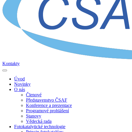
Kontakty
Úvod
Novinky
O nás
Členové
Představenstvo ČSAF
Konference a prezentace
Programové prohlášení
Stanovy
Vědecká rada
Fotokatalytické technologie
Princip fotokatalýzy