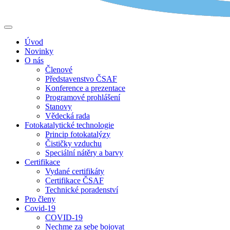
Úvod
Novinky
O nás
Členové
Představenstvo ČSAF
Konference a prezentace
Programové prohlášení
Stanovy
Vědecká rada
Fotokatalytické technologie
Princip fotokatalýzy
Čističky vzduchu
Speciální nátěry a barvy
Certifikace
Vydané certifikáty
Certifikace ČSAF
Technické poradenství
Pro členy
Covid-19
COVID-19
Nechme za sebe bojovat