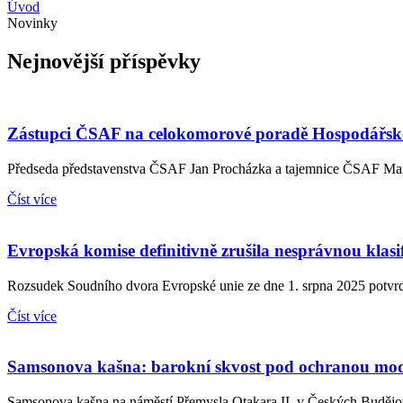
Úvod
Novinky
Nejnovější příspěvky
Zástupci ČSAF na celokomorové poradě Hospodářsk
Předseda představenstva ČSAF Jan Procházka a tajemnice ČSAF Mark
Číst více
Evropská komise definitivně zrušila nesprávnou klasif
Rozsudek Soudního dvora Evropské unie ze dne 1. srpna 2025 potvrdi
Číst více
Samsonova kašna: barokní skvost pod ochranou mod
Samsonova kašna na náměstí Přemysla Otakara II. v Českých Budějovic