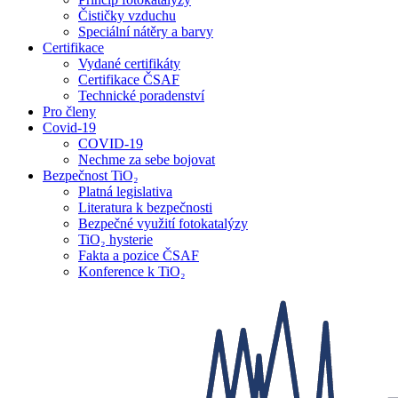
Čističky vzduchu
Speciální nátěry a barvy
Certifikace
Vydané certifikáty
Certifikace ČSAF
Technické poradenství
Pro členy
Covid-19
COVID-19
Nechme za sebe bojovat
Bezpečnost TiO₂
Platná legislativa
Literatura k bezpečnosti
Bezpečné využití fotokatalýzy
TiO₂ hysterie
Fakta a pozice ČSAF
Konference k TiO₂