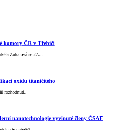
é komory ČR v Třebíči
éta Zukalová se 27....
ikaci oxidu titaničitého
l rozhodnutí...
erní nanotechnologie vyvinuté členy ČSAF
ích je největší...