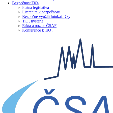
Bezpečnost TiO₂
Platná legislativa
Literatura k bezpečnosti
Bezpečné využití fotokatalýzy
TiO₂ hysterie
Fakta a pozice ČSAF
Konference k TiO₂