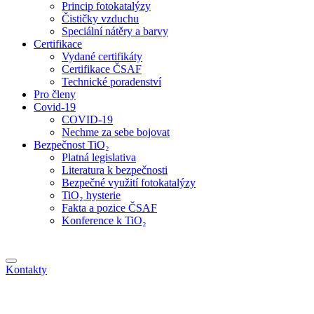
Princip fotokatalýzy
Čističky vzduchu
Speciální nátěry a barvy
Certifikace
Vydané certifikáty
Certifikace ČSAF
Technické poradenství
Pro členy
Covid-19
COVID-19
Nechme za sebe bojovat
Bezpečnost TiO₂
Platná legislativa
Literatura k bezpečnosti
Bezpečné využití fotokatalýzy
TiO₂ hysterie
Fakta a pozice ČSAF
Konference k TiO₂
Kontakty