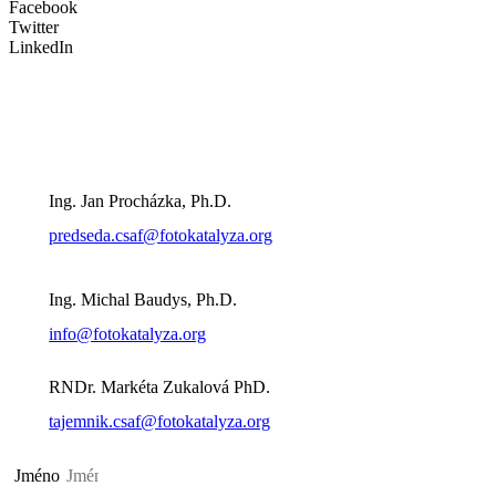
Facebook
Twitter
LinkedIn
Kontaktujte nás
Předseda ČSAF:
Ing. Jan Procházka, Ph.D.
predseda.csaf@fotokatalyza.org
Místopředseda ČSAF:
Ing. Michal Baudys, Ph.D.
info@fotokatalyza.org
Tajemník ČSAF:
RNDr. Markéta Zukalová PhD.
tajemnik.csaf@fotokatalyza.org
Jméno