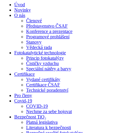
Úvod
Novinky
O nás
Členové
Představenstvo ČSAF
Konference a prezentace
Programové prohlášení
Stanovy
Vědecká rada
Fotokatalytické technologie
Princip fotokatalýzy
Čističky vzduchu
Speciální nátěry a barvy
Certifikace
Vydané certifikáty
Certifikace ČSAF
Technické poradenství
Pro členy
Covid-19
COVID-19
Nechme za sebe bojovat
Bezpečnost TiO₂
Platná legislativa
Literatura k bezpečnosti
Bezpečné využití fotokatalýzy